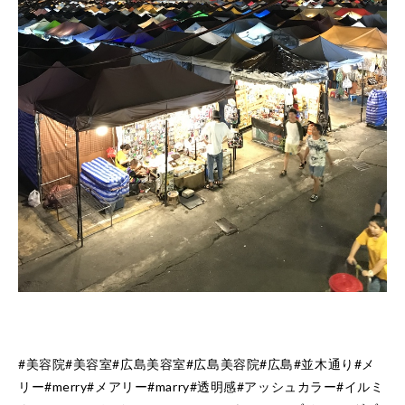
#美容院#美容室#広島美容室#広島美容院#広島#並木通り#メ
リー#merry#メアリー#marry#透明感#アッシュカラー#イルミ