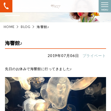
BLOG
MENU
HOME
BLOG
海響館♪
海響館♪
2019年07月06日
プライベート
先日のお休みで海響館に行ってきました♪