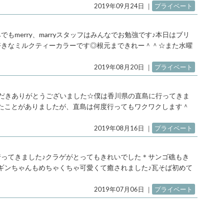
2019年09月24日
｜
プライベート
もmerry、marryスタッフはみんなでお勉強です♪本日はブリ
好きなミルクティーカラーです◎根元まできれー＾＾☆また水曜
2019年08月20日
｜
プライベート
ただきありがとうございました☆僕は香川県の直島に行ってきま
たことがありましたが、直島は何度行ってもワクワクします＾
2019年08月16日
｜
プライベート
ってきました♪クラゲがとってもきれいでした＊サンゴ礁もき
ギンちゃんもめちゃくちゃ可愛くて癒されました♪瓦そば初めて
2019年07月06日
｜
プライベート