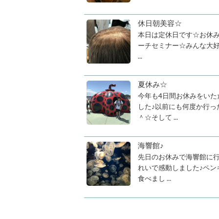
休日朝美容☆
本日は定休日です☆お休みで
ーチセミナー☆みんな大
...
夏休み☆
今年も4日間お休みをい
した♪以前にも何度か行っ
＾☆そして ...
海響館♪
先日のお休みで海響館に行
れいで感動しました♪ペン
食べまし ...