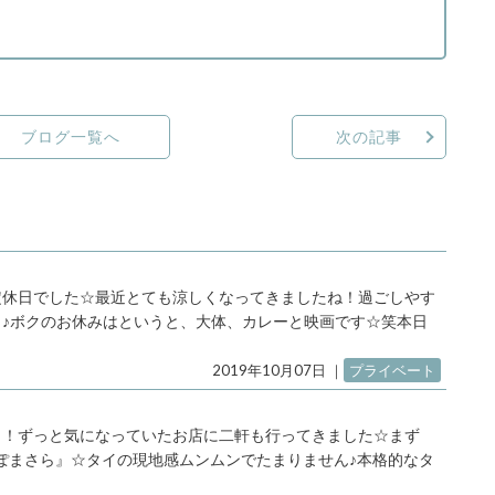
ブログ一覧へ
次の記事
定休日でした☆最近とても涼しくなってきましたね！過ごしやす
♪ボクのお休みはというと、大体、カレーと映画です☆笑本日
2019年10月07日
｜
プライベート
！！ずっと気になっていたお店に二軒も行ってきました☆まず
んぽまさら』☆タイの現地感ムンムンでたまりません♪本格的なタ