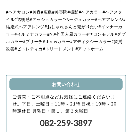
#
ヘアサロン
#
美容
#
広島
#
美容院
#
撮影
#
ヘアカラー
#
ヘアスタ
イル
#
透明感
#
アッシュカラー
#
ベージュカラー
#
ヘアアレンジ
#
結婚式ヘアアレンジ
#
おしゃれさんと繋がりたい
#
インナーカ
ラー
#
イルミナカラー
#N.#
外国人風カラー
#
サロンモデル
#
ダブ
ルカラー
#
ブリーチ
#throw
カラー
#
アディクシーカラー
#
髪質
改善
#
ピトレティカ
#
トリートメント
#
アットホーム
お問い合わせ
ご質問・ご不明点などお気軽にご連絡くださいま
せ。
平日、土曜日：11時～21時
日祝：10時～20
時
定休日 月曜日・第１、第３火曜日
082-259-3897