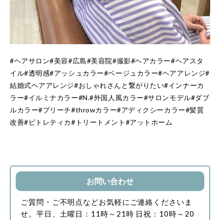
#
ヘアサロン
#
美容
#
広島
#
美容院
#
撮影
#
ヘアカラー
#
ヘアスタ
イル
#
透明感
#
アッシュカラー
#
ベージュカラー
#
ヘアアレンジ
#
結婚式ヘアアレンジ
#
おしゃれさんと繋がりたい
#
インナーカ
ラー
#
イルミナカラー
#N.#
外国人風カラー
#
サロンモデル
#
ダブ
ルカラー
#
ブリーチ
#throw
カラー
#
アディクシーカラー
#
髪質
改善
#
ピトレティカ
#
トリートメント
#
アットホーム
お問い合わせ
ご質問・ご不明点などお気軽にご連絡くださいま
せ。
平日、土曜日：11時～21時
日祝：10時～20