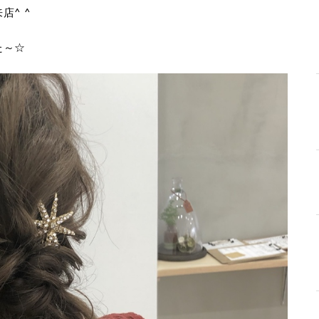
^ ^
た～☆