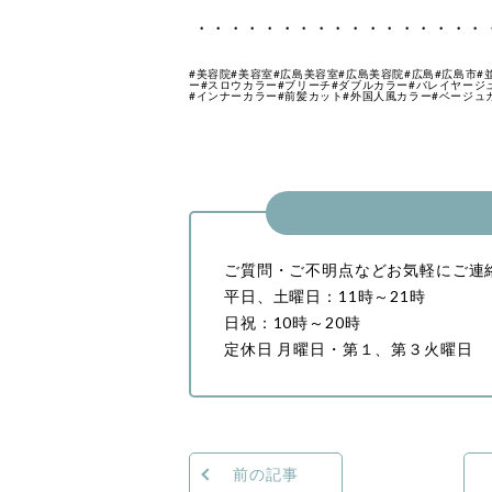
・・・・・・・・・・・・・・・・・
#美容院#美容室#広島美容室#広島美容院#広島#広島市#
ー#スロウカラー#ブリーチ#ダブルカラー#バレイヤージ
#インナーカラー#前髪カット#外国人風カラー#ベージュカラ
ご質問・ご不明点などお気軽にご連
平日、土曜日：11時～21時
日祝：10時～20時
定休日 月曜日・第１、第３火曜日
前の記事