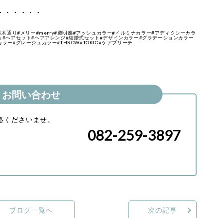
・・・・・・
並木通り#メリー#merry#透明感#アッシュカラー#イルミナカラー#アディクシーカラ
ュ#ヘアセット#ヘアアレンジ#結婚式セット#デザインカラー#グラデーションカラー
ー#グレージュカラー#THROW#TOKIO#ケアブリーチ
お問い合わせ
絡くださいませ。
082-259-3897
ブログ一覧へ
次の記事