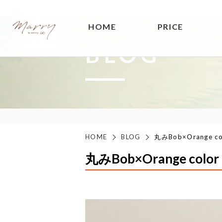
HOME
PRICE
BLOG
HOME
BLOG
丸みBob×Orange co
丸みBob×Orange color