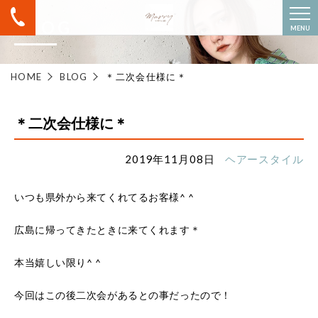
BLOG
MENU
HOME
BLOG
＊二次会仕様に＊
＊二次会仕様に＊
2019年11月08日
ヘアースタイル
いつも県外から来てくれてるお客様^ ^
広島に帰ってきたときに来てくれます＊
本当嬉しい限り^ ^
今回はこの後二次会があるとの事だったので！