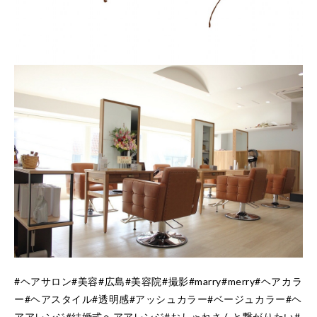
#ヘアサロン#美容#広島#美容院#撮影#marry#merry#ヘアカラ
ー#ヘアスタイル#透明感#アッシュカラー#ベージュカラー#ヘ
アアレンジ#結婚式ヘアアレンジ#おしゃれさんと繋がりたい#